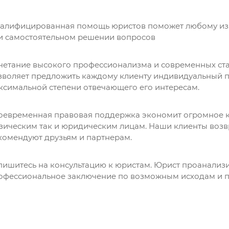
Я согласен на
обработку персональных данных
алифицированная помощь юристов поможет любому избе
и самостоятельном решении вопросов
четание высокого профессионализма и современных с
Прикрепить фото / до 10 Mb
зволяет предложить каждому клиенту индивидуальный по
ксимальной степени отвечающего его интересам.
Прикрепить файл / до 10 Mb
Я согласен на
обработку персональных данных
оевременная правовая поддержка экономит огромное ко
зическим так и юридическим лицам. Наши клиенты возв
Я согласен на
обработку персональных данных
Я согласен на
обработку персональных данных
комендуют друзьям и партнерам.
пишитесь на консультацию к юристам. Юрист проанализи
офессиональное заключение по возможным исходам и п