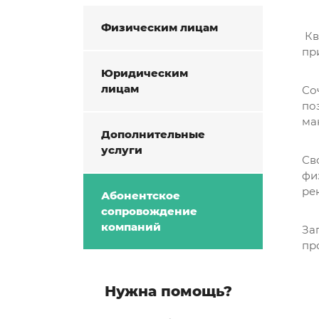
Физическим лицам
Кв
пр
Юридическим
лицам
Со
по
ма
Дополнительные
услуги
Св
фи
ре
Абонентское
сопровождение
компаний
За
пр
Нужна помощь?